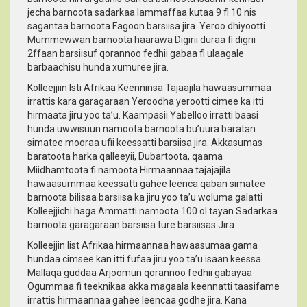
jecha barnoota sadarkaa lammaffaa kutaa 9 fi 10 nis
sagantaa barnoota Fagoon barsiisa jira. Yeroo dhiyootti
Mummewwan barnoota haarawa Digirii duraa fi digrii
2ffaan barsiisuf qorannoo fedhii gabaa fi ulaagale
barbaachisu hunda xumuree jira.
Kolleejjiin Isti Afrikaa Keenninsa Tajaajila hawaasummaa
irrattis kara garagaraan Yeroodha yerootti cimee ka itti
hirmaata jiru yoo ta’u. Kaampasii Yabelloo irratti baasi
hunda uwwisuun namoota barnoota bu’uura baratan
simatee mooraa ufii keessatti barsiisa jira. Akkasumas
baratoota harka qalleeyii, Dubartoota, qaama
Miidhamtoota fi namoota Hirmaannaa tajajajila
hawaasummaa keessatti gahee leenca qaban simatee
barnoota bilisaa barsiisa ka jiru yoo ta’u woluma galatti
Kolleejjichi haga Ammatti namoota 100 ol tayan Sadarkaa
barnoota garagaraan barsiisa ture barsiisas Jira.
Kolleejjin Iist Afrikaa hirmaannaa hawaasumaa gama
hundaa cimsee kan itti fufaa jiru yoo ta’u isaan keessa
Mallaqa guddaa Arjoomun qorannoo fedhii gabayaa
Ogummaa fi teeknikaa akka magaala keennatti taasifame
irrattis hirmaannaa gahee leencaa godhe jira. Kana