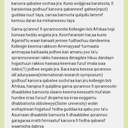
karoora qabatee sochaa jira. Kunis woljijjiraa baratoota, fi
barsiisotaa godhuuf karoora qabanneef galtee(input)
guddaa nuuf taya, carraa barnoota qulqullu lammif
kennuu daran ka mirkaneessu taya.
Gama qo’annof fi qorannoonitis Kolleejjiin Iisti Afrikaa hojii
bonsaa heddu wojjata jira. Koonfaransiin har,aa kunis
Agarsiiftu waan kanaati jennee fudhachuu dandeenna.
Kolleejjin keenna rakkoon Ammayyaaf furmaata
ammayaa barbaada jedhee kan amanu yoo ta’u
qorannoowwan rakko hawaasa diinagdee hikuu dandayn
hojjachuun rakkoo hawasa keennaa furuf imala isaa
tokko(1) jedhee eegale jira. Bara kana keessa qorannoo
idil adunyaawa(international research symposium)
godhuuf karoora qabatee socho’aa kan jiru kolleejjin Iisti
Afrikaa, hanqina fi qulqillina gama qorannoo fi qorannootin
dhaabbilee barnoota olaano keenna keessatti mul’atan
hundee irraa furuuf dirqama isa irraa eeggamu
dhabbatoota obboleeyyi(Sister university) woliin
woltayiinsan hojjatuuf fedha guddaa ka qabu yoo ta’u
Asumaan dhaabbile barnoota fi dhaabbilee qorannoo
garagaraa irratti hirmaatuf karoora fi fedha qabaniif
waamicha dabrsa.