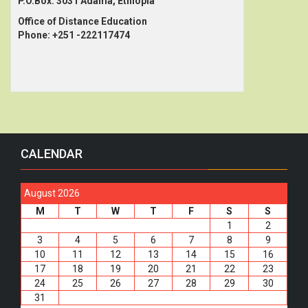
P.O.Box: 3031 Adama, Ethiopia
Office of Distance Education
Phone: +251 -222117474
CALENDAR
August 2026
M
T
W
T
F
S
S
1
2
3
4
5
6
7
8
9
10
11
12
13
14
15
16
17
18
19
20
21
22
23
24
25
26
27
28
29
30
31