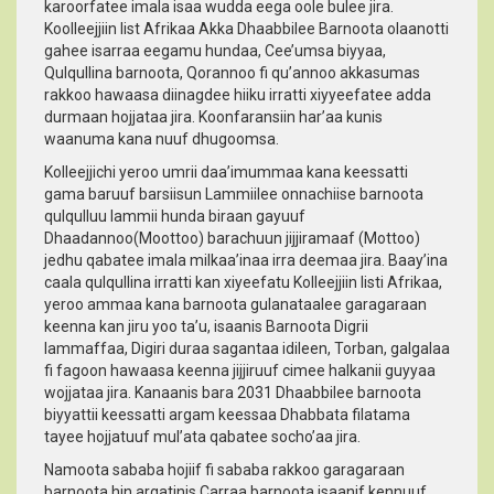
karoorfatee imala isaa wudda eega oole bulee jira.
Koolleejjiin Iist Afrikaa Akka Dhaabbilee Barnoota olaanotti
gahee isarraa eegamu hundaa, Cee’umsa biyyaa,
Qulqullina barnoota, Qorannoo fi qu’annoo akkasumas
rakkoo hawaasa diinagdee hiiku irratti xiyyeefatee adda
durmaan hojjataa jira. Koonfaransiin har’aa kunis
waanuma kana nuuf dhugoomsa.
Kolleejjichi yeroo umrii daa’imummaa kana keessatti
gama baruuf barsiisun Lammiilee onnachiise barnoota
qulqulluu lammii hunda biraan gayuuf
Dhaadannoo(Moottoo) barachuun jijjiramaaf (Mottoo)
jedhu qabatee imala milkaa’inaa irra deemaa jira. Baay’ina
caala qulqullina irratti kan xiyeefatu Kolleejjiin Iisti Afrikaa,
yeroo ammaa kana barnoota gulanataalee garagaraan
keenna kan jiru yoo ta’u, isaanis Barnoota Digrii
lammaffaa, Digiri duraa sagantaa idileen, Torban, galgalaa
fi fagoon hawaasa keenna jijjiruuf cimee halkanii guyyaa
wojjataa jira. Kanaanis bara 2031 Dhaabbilee barnoota
biyyattii keessatti argam keessaa Dhabbata filatama
tayee hojjatuuf mul’ata qabatee socho’aa jira.
Namoota sababa hojiif fi sababa rakkoo garagaraan
barnoota hin argatinis Carraa barnoota isaanif kennuuf