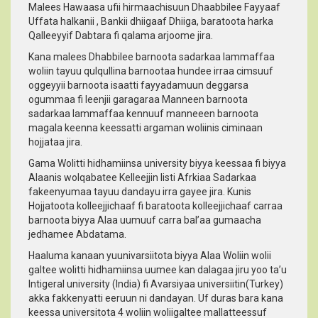
Malees Hawaasa ufii hirmaachisuun Dhaabbilee Fayyaaf
Uffata halkanii , Bankii dhiigaaf Dhiiga, baratoota harka
Qalleeyyif Dabtara fi qalama arjoome jira.
Kana malees Dhabbilee barnoota sadarkaa lammaffaa
woliin tayuu qulqullina barnootaa hundee irraa cimsuuf
oggeyyii barnoota isaatti fayyadamuun deggarsa
ogummaa fi leenjii garagaraa Manneen barnoota
sadarkaa lammaffaa kennuuf manneeen barnoota
magala keenna keessatti argaman woliinis ciminaan
hojjataa jira.
Gama Wolitti hidhamiinsa university biyya keessaa fi biyya
Alaanis wolqabatee Kelleejjin Iisti Afrkiaa Sadarkaa
fakeenyumaa tayuu dandayu irra gayee jira. Kunis
Hojjatoota kolleejjichaaf fi baratoota kolleejjichaaf carraa
barnoota biyya Alaa uumuuf carra bal’aa gumaacha
jedhamee Abdatama.
Haaluma kanaan yuunivarsiitota biyya Alaa Woliin wolii
galtee wolitti hidhamiinsa uumee kan dalagaa jiru yoo ta’u
Intigeral university (India) fi Avarsiyaa universiitin(Turkey)
akka fakkenyatti eeruun ni dandayan. Uf duras bara kana
keessa universitota 4 woliin woliigaltee mallatteessuf