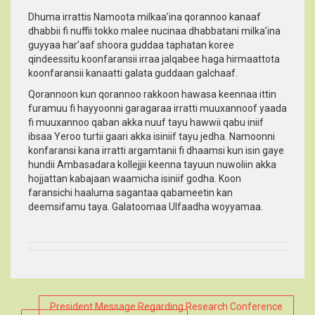
Dhuma irrattis Namoota milkaa’ina qorannoo kanaaf
dhabbii fi nuffii tokko malee nucinaa dhabbatani milka’ina
guyyaa har’aaf shoora guddaa taphatan koree
qindeessitu koonfaransii irraa jalqabee haga hirmaattota
koonfaransii kanaatti galata guddaan galchaaf.
Qorannoon kun qorannoo rakkoon hawasa keennaa ittin
furamuu fi hayyoonni garagaraa irratti muuxannoof yaada
fi muuxannoo qaban akka nuuf tayu hawwii qabu iniif
ibsaa Yeroo turtii gaari akka isiniif tayu jedha. Namoonni
konfaransi kana irratti argamtanii fi dhaamsi kun isin gaye
hundii Ambasadara kollejjii keenna tayuun nuwoliin akka
hojjattan kabajaan waamicha isiniif godha. Koon
faransichi haaluma sagantaa qabameetin kan
deemsifamu taya. Galatoomaa Ulfaadha woyyamaa.
Post
President Message Regarding Research Conference