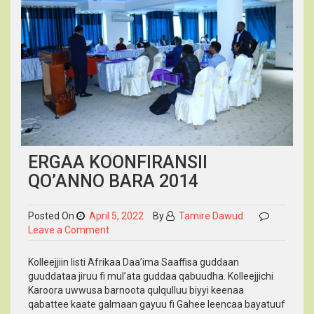
ERGAA KOONFIRANSII
QO’ANNO BARA 2014
Posted On
April 5, 2022
By
Tamire Dawud
on
Leave a Comment
Ergaa
Koonfiransii
Kolleejjiin Iisti Afrikaa Daa’ima Saaffisa guddaan
Qo’anno
guuddataa jiruu fi mul’ata guddaa qabuudha. Kolleejjichi
Bara
Karoora uwwusa barnoota qulqulluu biyyi keenaa
2014
qabattee kaate galmaan gayuu fi Gahee leencaa bayatuuf